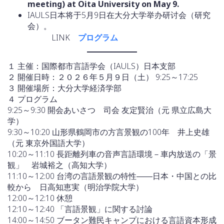
meeting) at Oita University on May 9.
IAULS日本将于5月9日在大分大学举办研讨会（研究
会）。
LINK
プログラム
１ 主催：国際都市言語学会（IAULS）日本支部
２ 開催日時：２０２６年５月９日（土） 9:25～17:25
３ 開催場所：大分大学経済学部
４ プログラム
9:25～9:30 開会あいさつ 司会 友定賢治（元 県立広島大
学）
9:30～10:20 山形県鶴岡市の方言景観の100年 井上史雄
（元 東京外国語大学）
10:20～11:10 長距離列車の音声言語環境－車内放送の「景
観」 岩城裕之（高知大学）
11:10～12:00 台湾の言語景観の特性――日本・中国との比
較から 日高知恵実（明治学院大学）
12:00～12:10 休憩
12:10～12:40 「言語景観」に関する討論
14:00～14:50 ブータン難民キャンプにおける言語資本形成